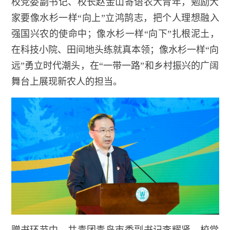
校党委副书记、校长赵金山寄语农大青年，勉励大
家要像水杉一样“向上”立鸿鹄志，把个人理想融入
强国兴农的使命中；像水杉一样“向下”扎根泥土，
在科技小院、田间地头练就真本领；像水杉一样“向
远”勇立时代潮头，在“一带一路”和乡村振兴的广阔
舞台上展现新农人的担当。
赠书环节中，共青团青岛市委副书记李耀贤、校党